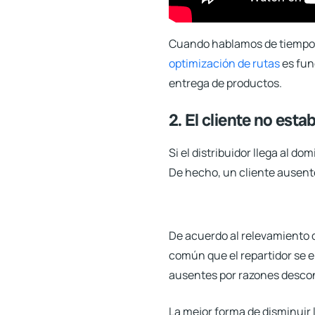
Cuando hablamos de tiempos d
optimización de rutas
es fun
entrega de productos.
2. El cliente no est
Si el distribuidor llega al d
De hecho,
un cliente ausente
De acuerdo al relevamiento d
común que el repartidor se e
ausentes por razones desco
La mejor forma de disminuir 