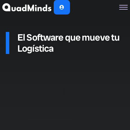
Soluciones
Módulos
El Software que mueve tu
Casos de Éxito
Logística
Planes
Nosotros