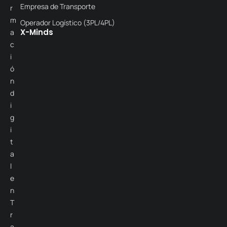
Empresa de Transporte
r
m
Operador Logístico (3PL/4PL)
X-Minds
a
c
i
ó
n
d
i
g
i
t
a
l
e
n
T
r
a