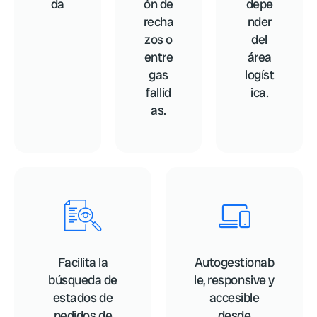
da
ón de
depe
recha
nder
zos o
del
entre
área
gas
logíst
fallid
ica.
as.
Facilita la
Autogestionab
búsqueda de
le, responsive y
estados de
accesible
pedidos de
desde