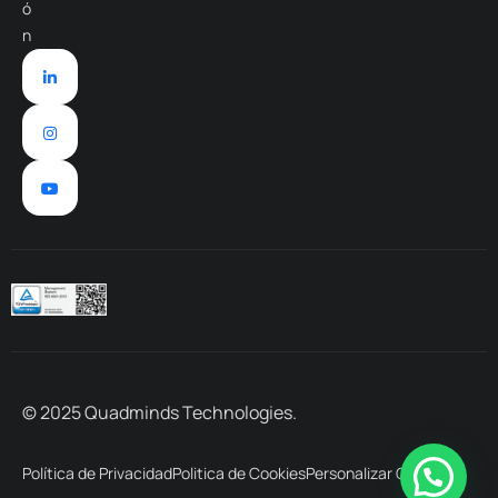
ó
n
© 2025 Quadminds Technologies.
Política de Privacidad
Politica de Cookies
Personalizar Cookies