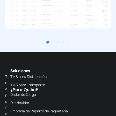
Soluciones
T
TMS para Distribución
r
TMS para Transporte
a
¿Para Quién?
Dador de Carga
n
s
Distribuidor
f
Empresa de Reparto de Paquetería
o