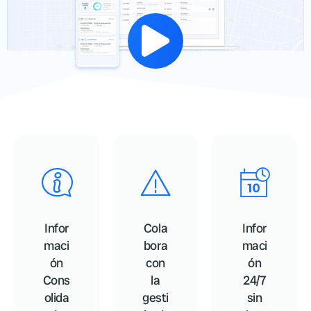
Infor
Cola
Infor
maci
bora
maci
ón
con
ón
Cons
la
24/7
olida
gesti
sin