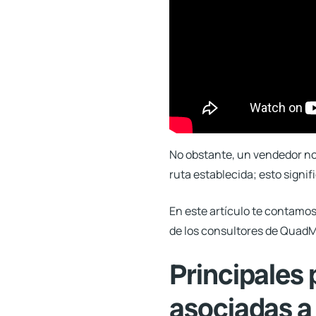
No obstante, un vendedor no 
ruta establecida
; esto signi
En este artículo te contamos 
de los consultores de QuadM
Principales 
asociadas a l