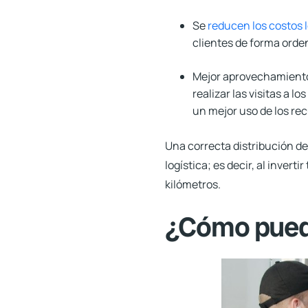
Se
reducen los costos l
clientes de forma orden
Mejor aprovechamiento
realizar las visitas a l
un mejor uso de los re
Una correcta distribución de
logística; es decir, al inverti
kilómetros.
¿Cómo pued