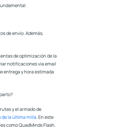
 fundamental.
stos de envío. Además,
entas de optimización de la
viar
notificaciones vía email
 de entrega y hora estimada
eparto?
e rutas y el armado de
 de la última milla
. En este
ales como
QuadMinds Flash
.