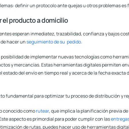
blemas:
definir un protocolo ante quejas u otros problemas es
 el producto a domicilio
clientes esperan inmediatez, trazabilidad, confianza y bajos co
d de hacer un
seguimiento de su pedido.
la posibilidad de implementar nuevas tecnologías como herrami
uctos y mercancías. Estas herramientas digitales permiten en
el estado del envío en tiempo real y acerca de la fecha exacta
to fundamental para optimizar tu proceso de distribución y r
so conocido como
rutear
, que implica la planificación previa d
 Este aspecto es primordial para poder cumplir con las
entregas
optimización de rutas, puedes hacer uso de herramientas digit