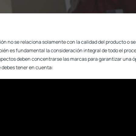
cción no se relaciona solamente con la calidad del producto o s
ién es fundamental la consideración integral de todo el proce
pectos deben concentrarse las marcas para garantizar una 
é debes tener en cuenta: