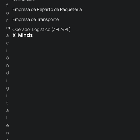
f
Empresa de Reparto de Paquetería
o
Empresa de Transporte
r
m
Operador Logístico (3PL/4PL)
X-Minds
a
c
i
ó
n
d
i
g
i
t
a
l
e
n