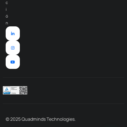
c
i
ó
n
© 2025 Quadminds Technologies.