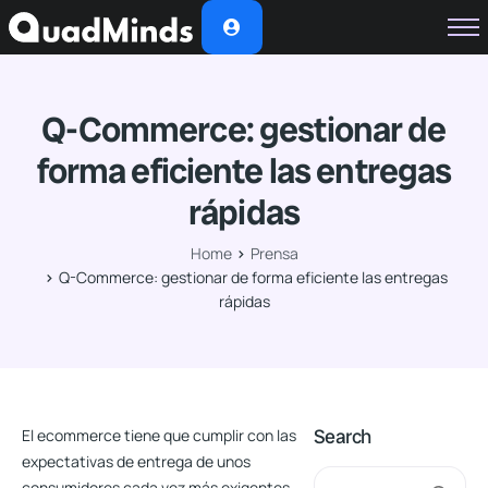
Soluciones
Módulos
Q-Commerce: gestionar de
Casos de Éxito
forma eficiente las entregas
Planes
rápidas
Nosotros
Home
Prensa
Q-Commerce: gestionar de forma eficiente las entregas
rápidas
Search
El ecommerce tiene que cumplir con las
expectativas de entrega de unos
consumidores cada vez más exigentes.