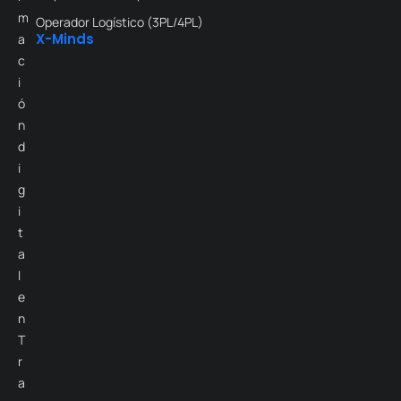
m
Operador Logístico (3PL/4PL)
X-Minds
a
c
i
ó
n
d
i
g
i
t
a
l
e
n
T
r
a