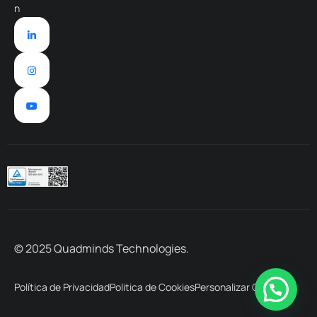
n
© 2025 Quadminds Technologies.
Política de Privacidad
Politica de Cookies
Personalizar Cookies