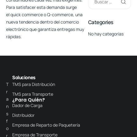
Para satisfacer esta demanda surge
el
quick commerce o Q-commerce
, una
Categories
nueva tendencia dentro del comercio
electrónico que garantiza entregas muy
No hay categorías
rápidas.
Soluciones
T
TMS para Distribución
r
TMS para Transporte
a
¿Para Quién?
Dador de Carga
n
s
Distribuidor
f
Empresa de Reparto de Paquetería
o
Empresa de Transporte
r