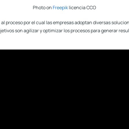
Photo on
Freepik
licencia CCO
l al proceso por el cual las empresas adoptan diversas
solucio
bjetivos son agilizar y optimizar los procesos para generar res