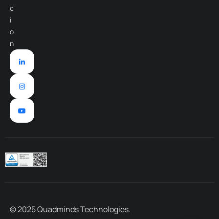
c
i
ó
n
© 2025 Quadminds Technologies.