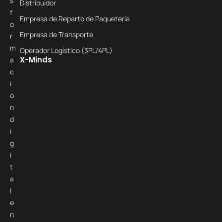
s
Distribuidor
f
Empresa de Reparto de Paquetería
o
Empresa de Transporte
r
m
Operador Logístico (3PL/4PL)
X-Minds
a
c
i
ó
n
d
i
g
i
t
a
l
e
n