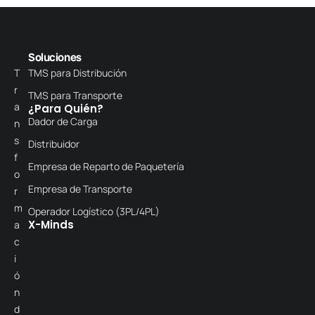
Soluciones
T
TMS para Distribución
r
TMS para Transporte
a
¿Para Quién?
Dador de Carga
n
s
Distribuidor
f
Empresa de Reparto de Paquetería
o
Empresa de Transporte
r
m
Operador Logístico (3PL/4PL)
X-Minds
a
c
i
ó
n
d