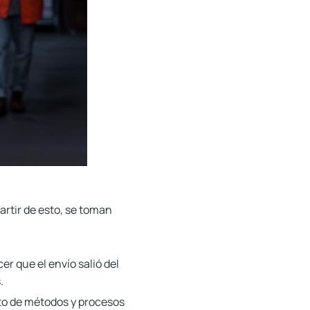
partir de esto, se toman
er que el envío salió del
.
nto de métodos y procesos