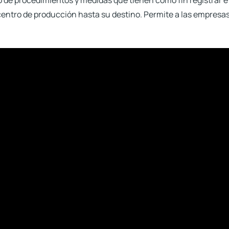
 de procedimientos y medidas
que tienen como fin registrar e 
entro de producción hasta su destino. Permite a las empresa