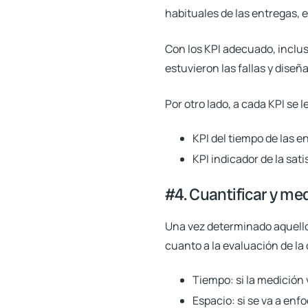
habituales de las entregas, 
Con los KPI adecuado, inclus
estuvieron las fallas y diseñ
Por otro lado, a cada KPI se
KPI del tiempo de las e
KPI indicador de la sati
#4. Cuantificar y med
Una vez determinado aquello 
cuanto a la evaluación de la
Tiempo:
si la medición 
Espacio:
si se va a enf