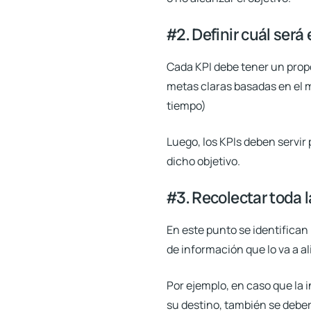
#2. Definir cuál será
Cada KPI debe tener un propós
metas claras basadas en el m
tiempo)
Luego, los KPIs deben servir 
dicho objetivo.
#3. Recolectar toda 
En este punto se identifican 
de información que lo va a a
Por ejemplo, en caso que la 
su destino, también se deber