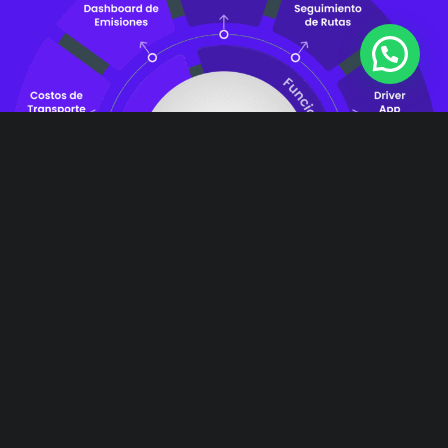
Resultados
medibles
,
Mejoras
reales