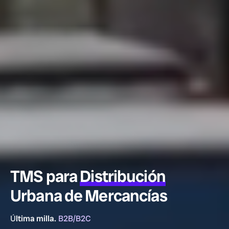
TMS para
Distribución
Urbana de Mercancías
Ú
ltima milla.
B2B/B2C