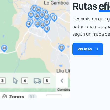
Rutas
ef
Herramienta que ge
automática, asign
según un mapa de p
Ver Más
rto de Paquetería
ada minuto cuenta. Necesitas soluciones
e envíos con máxima eficiencia, agilidad y
 para optimizar tus rutas de última milla,