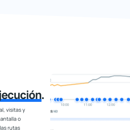
 una experiencia de entrega superior,
jecución
.
, visitas y
antalla o
las rutas