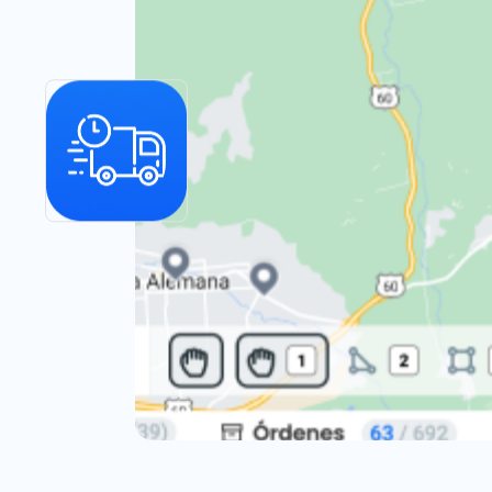
QuadMinds para
Empresas de
Repa
En el vertiginoso mundo del
Reparto de Paquetería
, c
robustas que te permitan manejar grandes volúmenes d
visibilidad. Quadminds te proporciona las herramientas