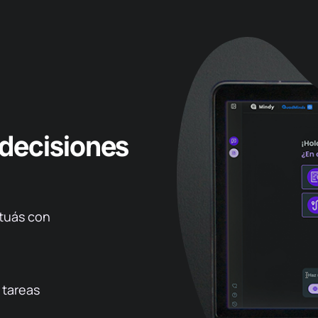
 decisiones
ctuás
con
o
tareas