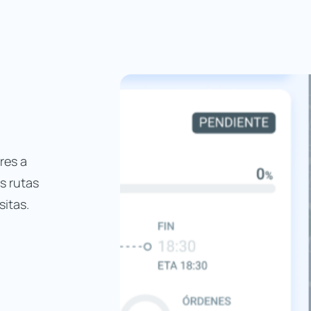
res a
us rutas
sitas.