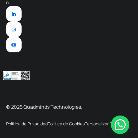
n
© 2025 Quadminds Technologies.
Política de Privacidad
Politica de Cookies
Personalizar Cookies