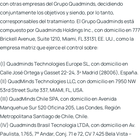
con otras empresas del Grupo Quadminds, decidiendo
conjuntamente los objetivos y siendo, por lo tanto,
corresponsables del tratamiento. El Grupo Quadminds está
compuesto por
Quadminds Holdings Inc.
, con domicilio en 777
Brickell Avenue, Suite 1210, Miami, FL 33131, EE. UU., como la
empresa matriz que ejerce el control sobre:
(I)
Quadminds Technologies Europe SL
, con domicilio en
Calle José Ortega y Gasset 22-24, 3º Madrid (28006), España.
(II)
QuadMinds Technologies LL
C, con domicilio en 7950 NW
53rd Street Suite 337, MIAMI, FL, USA.
(III)
QuadMinds Chile SPA
, con domicilio en Avenida
Manquehue Sur 520 Oficina 205, Las Condes, Región
Metropolitana Santiago de Chile, Chile.
(IV)
Quadminds Brasil Tecnologia LTDA
, con domicilio en Av.
Paulista, 1.765, 7° Andar, Conj. 71 e 72, CV 7.425 Bela Vista –