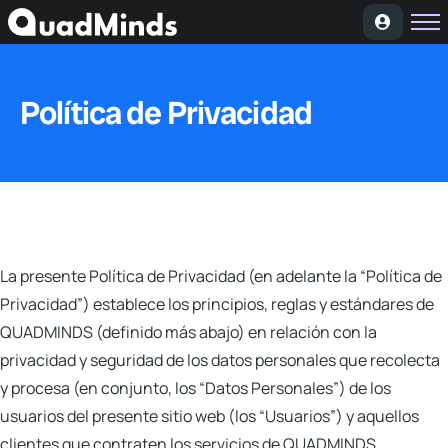
Soluciones
Módulos
Política de Privacidad
Casos de Éxito
Planes
Nosotros
La presente Política de Privacidad (en adelante la
“Política de
Privacidad”
) establece los principios, reglas y estándares de
QUADMINDS (definido más abajo) en relación con la
privacidad y seguridad de los datos personales que recolecta
y procesa (en conjunto, los
“Datos Personales”
) de los
usuarios del presente sitio web (los
“Usuarios”
) y aquellos
clientes que contraten los servicios de QUADMINDS