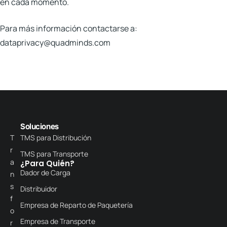
en cada momento.
Para más información contactarse a:
dataprivacy@quadminds.com
Soluciones
T
TMS para Distribución
r
TMS para Transporte
a
¿Para Quién?
Dador de Carga
n
s
Distribuidor
f
Empresa de Reparto de Paquetería
o
Empresa de Transporte
r