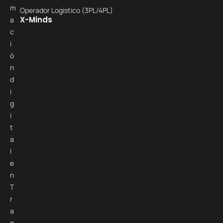
m
Operador Logístico (3PL/4PL)
X-Minds
a
c
i
ó
n
d
i
g
i
t
a
l
e
n
T
r
a
n