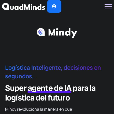
Soluciones
Módulos
Casos de Éxito
Planes
Nosotros
Logística Inteligente, decisiones en
segundos.
Super
agente de IA
para la
logística del futuro
Mindy revoluciona la manera en que