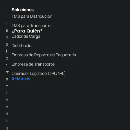
Soluciones
T
TMS para Distribución
r
TMS para Transporte
a
¿Para Quién?
Dador de Carga
n
s
Distribuidor
f
Empresa de Reparto de Paquetería
o
Empresa de Transporte
r
m
Operador Logístico (3PL/4PL)
X-Minds
a
c
i
ó
n
d
i
g