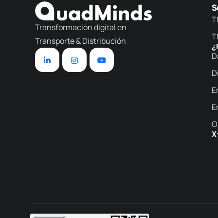
S
T
Transformación digital en
T
Transporte & Distribución
¿
D
D
E
E
O
X