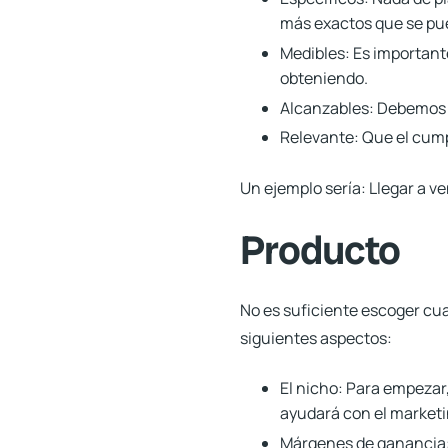
más exactos que se pu
Medibles:
Es important
obteniendo.
Alcanzables:
Debemos se
Relevante:
Que el cump
Un ejemplo sería: Llegar a v
Producto
No es suficiente escoger cua
siguientes aspectos:
El nicho:
Para empezar,
ayudará con el marketin
Márgenes de ganancia