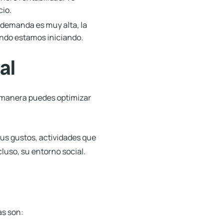
cio.
 demanda es muy alta, la
ando estamos iniciando.
al
ta manera puedes
optimizar
us gustos, actividades que
luso, su entorno social.
as son: