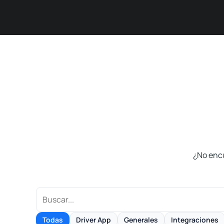
Soluciones
Módulos
¿No enc
Todas
Driver App
Generales
Integraciones