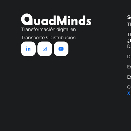
S
T
Transformación digital en
T
Transporte & Distribución
¿
D
D
E
E
O
X