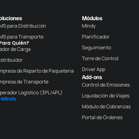
oluciones
Módulos
MS para Distribución
MIndy
MS para Transporte
Planificador
Para Quién?
Seguimiento
ador de Carga
Torre de Control
istribuidor
Driver App
mpresa de Reparto de Paquetería
Add-ons
mpresa de Transporte
Control de Emisiones
perador Logístico (3PL/4PL)
Liquidación de Viajes
-Minds
Módulo de Cobranzas
Portal de Órdenes