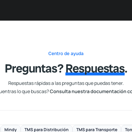
Casos de Éxito
Planes
Nosotros
Centro de ayuda
Preguntas?
Respuestas
.
Respuestas rápidas a las preguntas que puedas tener.
uentras lo que buscas?
Consulta nuestra documentación c
Mindy
TMS para Distribución
TMS para Transporte
Tor