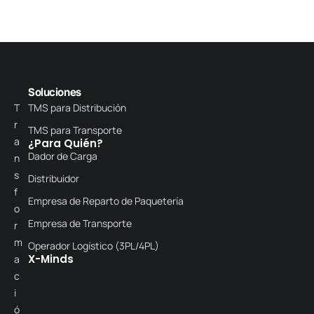
Soluciones
T
TMS para Distribución
r
TMS para Transporte
a
¿Para Quién?
Dador de Carga
n
s
Distribuidor
f
Empresa de Reparto de Paquetería
o
Empresa de Transporte
r
m
Operador Logístico (3PL/4PL)
X-Minds
a
c
i
ó