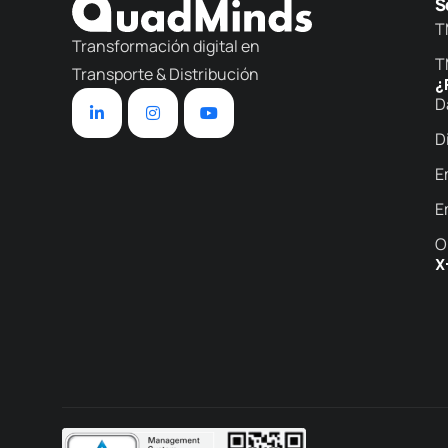
S
T
Transformación digital en
T
Transporte & Distribución
¿
D
D
E
E
O
X