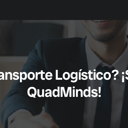
Casos de Éxito
Planes
Nosotros
nsporte Logístico? ¡
QuadMinds!