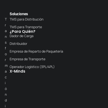
Soluciones
T
TMS para Distribución
r
TMS para Transporte
a
¿Para Quién?
Dador de Carga
n
s
Distribuidor
f
Empresa de Reparto de Paquetería
o
Empresa de Transporte
r
m
Operador Logístico (3PL/4PL)
X-Minds
a
c
i
ó
n
d
i