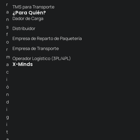
r
TMS para Transporte
a
¿Para Quién?
Dador de Carga
n
s
Distribuidor
f
Empresa de Reparto de Paquetería
o
Empresa de Transporte
r
m
Operador Logístico (3PL/4PL)
X-Minds
a
c
i
ó
n
d
i
g
i
t
a