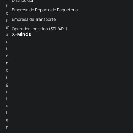
Distribuidor
f
Empresa de Reparto de Paquetería
o
Empresa de Transporte
r
m
Operador Logístico (3PL/4PL)
X-Minds
a
c
i
ó
n
d
i
g
i
t
a
l
e
n