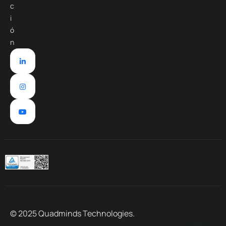
c
i
ó
n
© 2025 Quadminds Technologies.