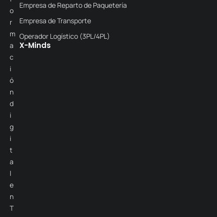
Empresa de Reparto de Paquetería
o
Empresa de Transporte
r
m
Operador Logístico (3PL/4PL)
X-Minds
a
c
i
ó
n
d
i
g
i
t
a
l
e
n
T