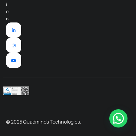
i
ó
n
© 2025 Quadminds Technologies.