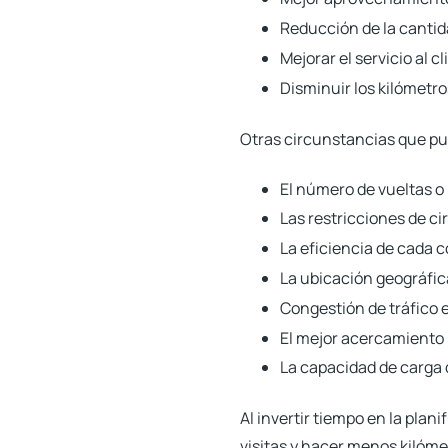
Reducción de la cantida
Mejorar el servicio al c
Disminuir los kilómetro
Otras circunstancias que pue
El número de vueltas o 
Las restricciones de ci
La eficiencia de cada c
La ubicación geográfic
Congestión de tráfico e
El mejor acercamiento 
La capacidad de carga d
Al invertir tiempo en la plan
visitas y hacer menos kilómet