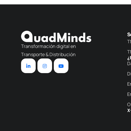
S
T
Transformación digital en
T
Transporte & Distribución
¿
D
D
E
E
O
X