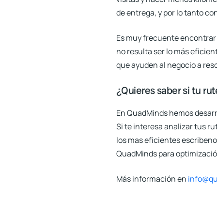
de entrega, y por lo tanto co
Es muy frecuente encontrar 
no resulta ser lo más eficien
que ayuden al negocio a reso
¿Quieres saber si tu ru
En QuadMinds hemos desarrol
Si te interesa analizar tus r
los mas eficientes escribeno
QuadMinds para optimización
Más información en
info@q