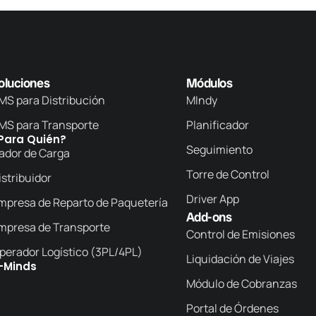
oluciones
Módulos
MS para Distribución
MIndy
MS para Transporte
Planificador
Para Quién?
Seguimiento
ador de Carga
Torre de Control
istribuidor
Driver App
mpresa de Reparto de Paquetería
Add-ons
mpresa de Transporte
Control de Emisiones
perador Logístico (3PL/4PL)
Liquidación de Viajes
-Minds
Módulo de Cobranzas
Portal de Órdenes