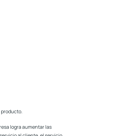
o producto.
mpresa logra aumentar las
vicio al cliente, el servicio