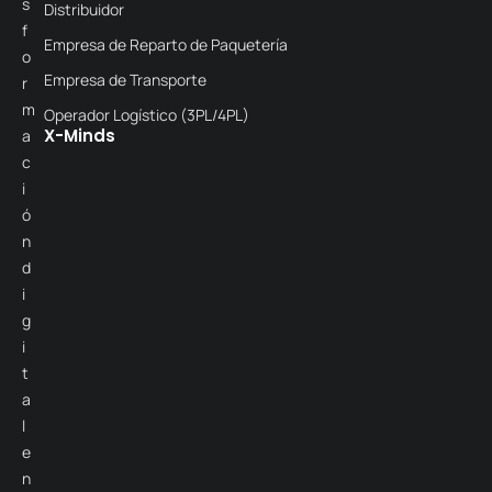
s
Distribuidor
f
Empresa de Reparto de Paquetería
o
Empresa de Transporte
r
m
Operador Logístico (3PL/4PL)
X-Minds
a
c
i
ó
n
d
i
g
i
t
a
l
e
n