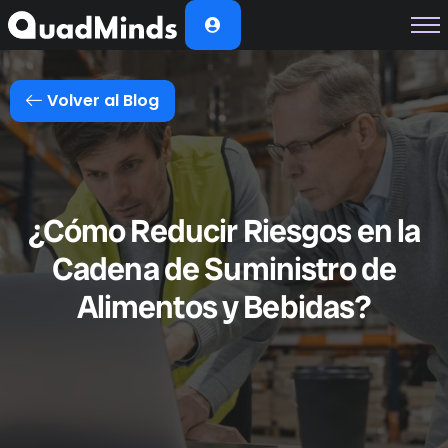
Soluciones
Módulos
Volver al Blog
Casos de Éxito
Planes
Nosotros
¿Cómo Reducir Riesgos en la
Cadena de Suministro de
Alimentos y Bebidas?