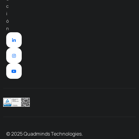
c
i
ó
n
© 2025 Quadminds Technologies.