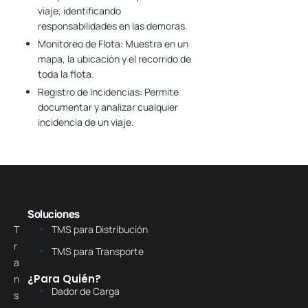
viaje, identificando
responsabilidades en las demoras.
Monitoreo de Flota:
Muestra en un
mapa, la ubicación y el recorrido de
toda la flota.
Registro de Incidencias:
Permite
documentar y analizar cualquier
incidencia de un viaje.
Soluciones
T
TMS para Distribución
r
TMS para Transporte
a
¿Para Quién?
n
Dador de Carga
s