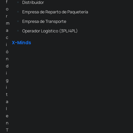
f
Distribuidor
o
Empresa de Reparto de Paquetería
r
Empresa de Transporte
m
a
Operador Logístico (3PL/4PL)
c
X-Minds
i
ó
n
d
i
g
i
t
a
l
e
n
T