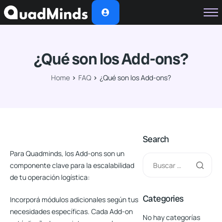
Soluciones
Módulos
¿Qué son los Add-ons?
Casos de Éxito
Home
FAQ
¿Qué son los Add-ons?
Planes
Nosotros
Search
Para Quadminds, los
Add-ons
son un
componente clave para la escalabilidad
de tu operación logística:
Categories
Incorporá módulos adicionales según tus
necesidades específicas.
Cada Add-on
No hay categorías