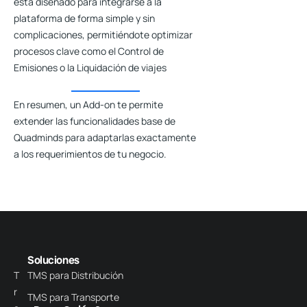
está diseñado para integrarse a la
plataforma de forma simple y sin
complicaciones, permitiéndote optimizar
procesos clave como el Control de
Emisiones o la Liquidación de viajes
En resumen, un Add-on te permite
extender las funcionalidades base de
Quadminds para adaptarlas exactamente
a los requerimientos de tu negocio.
Soluciones
T
TMS para Distribución
r
TMS para Transporte