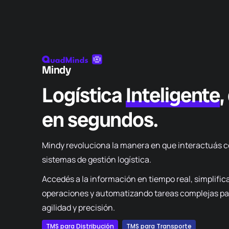
Mindy
Logística
Inteligente
,
en segundos.
Mindy revoluciona la manera en que interactuás
c
sistemas de gestión logística
.
Accedés a la información en tiempo real
,
simplifi
operaciones y
automatizando
tareas
complejas pa
agilidad
y precisión
.
TMS para Distribución
TMS para Transporte