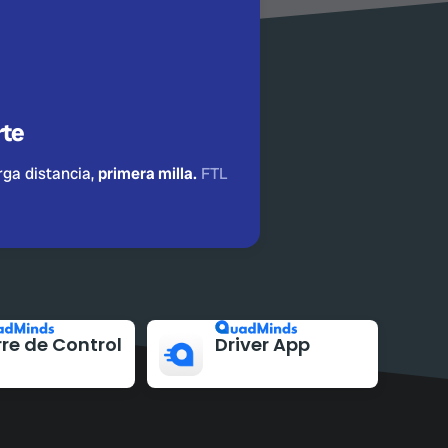
rte
rga distancia,
primera milla.
FTL
re de Control
Driver App