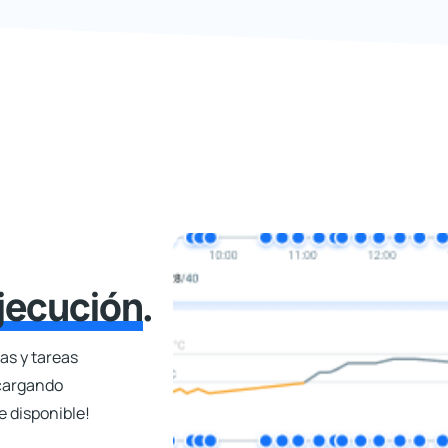
jecución
.
tas y tareas
scargando
e disponible!