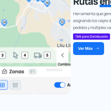
Rutas
ef
Herramienta que gene
asignando los viajes
pedidos y múltiples va
TMS para Distribución
Ver Más