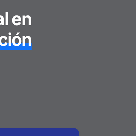
l en
ción
.