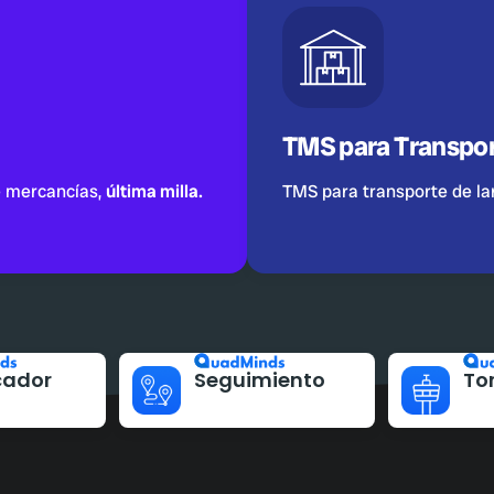
TMS para Transpo
e mercancías,
última milla.
TMS para transporte de la
cador
Seguimiento
Tor