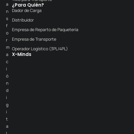
a
¿Para Quién?
Dador de Carga
n
s
Distribuidor
f
Empresa de Reparto de Paquetería
o
Empresa de Transporte
r
m
Operador Logístico (3PL/4PL)
X-Minds
a
c
i
ó
n
d
i
g
i
t
a
l