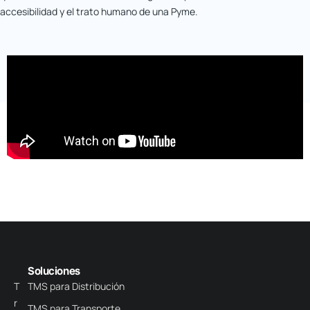
accesibilidad y el trato humano de una Pyme.
Soluciones
T
TMS para Distribución
r
TMS para Transporte