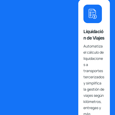
Liquidació
n de Viajes
Automatiza
el cálculo de
liquidacione
s a
transportes
tercerizados
y simplifica
la gestión de
viajes según
kilómetros,
entregas y
más.