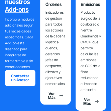
nuestros
Órdenes
Emisiones
Add-ons
Indicadores
Producto
de gestión
surgido de la
Incorporá módulos
para todos
colaboració
adicionales según
los actores
n entre
tus necesidades
de la cadena
Quadminds y
específicas. Cada
logística:
CIRCA, que
Add-on está
dueños,
permite
diseñado para
gerentes,
calcular las
integrarse de
jefes de
emisiones
forma simple y sin
despacho,
de CO2 de la
complicaciones.
clientes y
flota
Contactar
ejecutivos
reduciendo
un Asesor
comerciales
el impacto
ambiental.
Ver
Más
Ver
Más