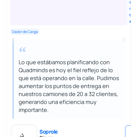
o
r
t
e
Dador de Carga
Lo que estábamos planificando con
Quadminds es hoy el fiel reflejo de lo
que está operando en la calle. Pudimos
aumentar los puntos de entrega en
nuestros camiones de 20 a 32 clientes,
generando una eficiencia muy
importante.
Soprole
V
V
e
e