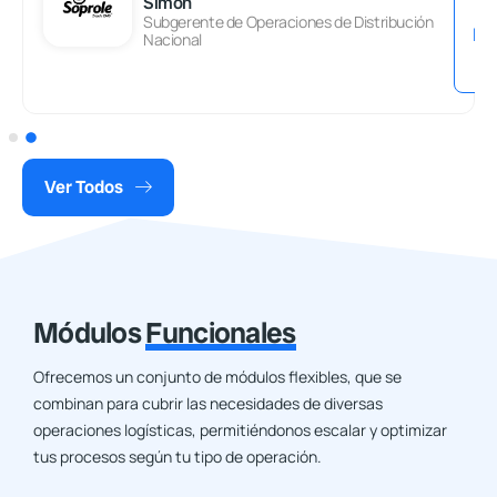
Simon
r
r
Subgerente de Operaciones de Distribución
M
M
Nacional
á
á
s
s
Ver Todos
Módulos
Funcionales
Ofrecemos un conjunto de módulos flexibles, que se
combinan para cubrir las necesidades de diversas
operaciones logísticas, permitiéndonos escalar y optimizar
tus procesos según tu tipo de operación.