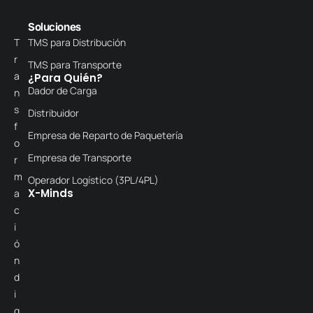
Soluciones
T
TMS para Distribución
r
TMS para Transporte
a
¿Para Quién?
Dador de Carga
n
s
Distribuidor
f
Empresa de Reparto de Paquetería
o
Empresa de Transporte
r
m
Operador Logístico (3PL/4PL)
X-Minds
a
c
i
ó
n
d
i
g