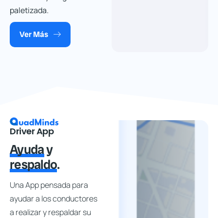
paletizada.
Ver Más
Driver App
Ayuda
y
respaldo
.
QuadMinds para
Dadores de
Carga
Una App pensada para
ayudar a los conductores
En Quadminds entendemos la complejidad de gestionar tus
a realizar y respaldar su
envíos. Como
Dador de Carga
, buscas optimizar costos, mejorar