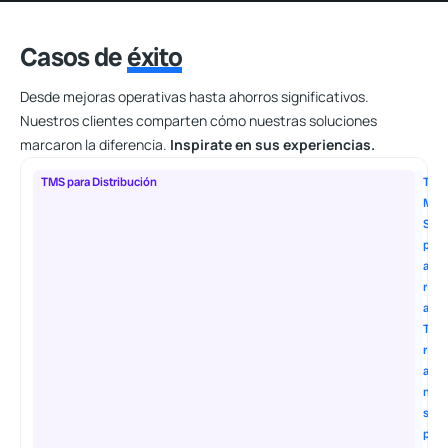
Casos de
éxito
Desde mejoras operativas hasta ahorros significativos.
Nuestros clientes comparten cómo nuestras soluciones
marcaron la diferencia.
Inspirate en sus experiencias.
TMS para Distribución
T
M
S
p
a
r
a
T
r
a
n
s
p