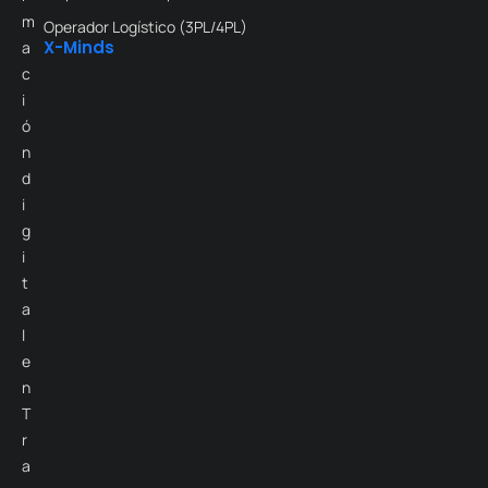
m
Operador Logístico (3PL/4PL)
X-Minds
a
c
i
ó
n
d
i
g
i
t
a
l
e
n
T
r
a