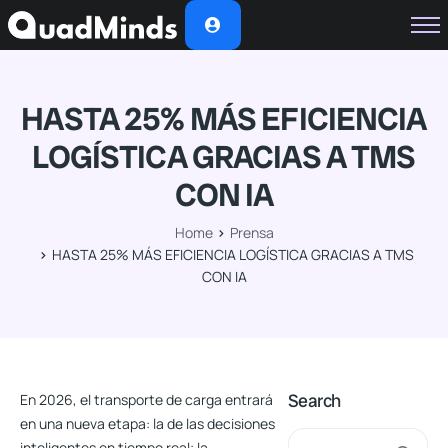
Soluciones
Módulos
HASTA 25% MÁS EFICIENCIA
Casos de Éxito
LOGÍSTICA GRACIAS A TMS
Planes
CON IA
Nosotros
Home
Prensa
HASTA 25% MÁS EFICIENCIA LOGÍSTICA GRACIAS A TMS
CON IA
Search
En 2026, el transporte de carga entrará
en una nueva etapa: la de las decisiones
inteligentes en tiempo real; la