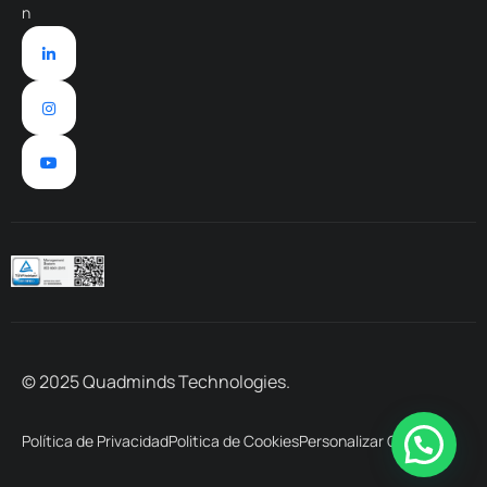
n
© 2025 Quadminds Technologies.
Política de Privacidad
Politica de Cookies
Personalizar Cookies