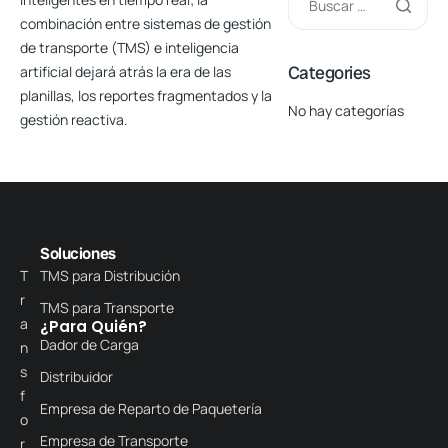
combinación entre sistemas de gestión
de transporte (TMS) e inteligencia
Categories
artificial dejará atrás la era de las
planillas, los reportes fragmentados y la
No hay categorías
gestión reactiva.
Soluciones
T
TMS para Distribución
r
TMS para Transporte
a
¿Para Quién?
Dador de Carga
n
s
Distribuidor
f
Empresa de Reparto de Paquetería
o
Empresa de Transporte
r