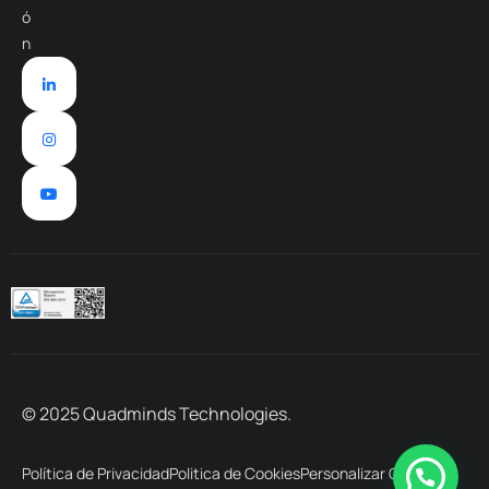
ó
n
© 2025 Quadminds Technologies.
Política de Privacidad
Politica de Cookies
Personalizar Cookies