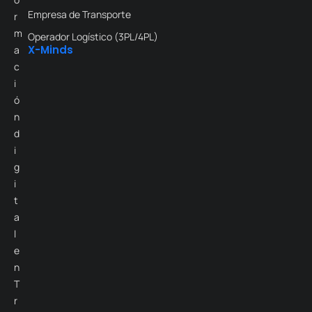
Empresa de Transporte
r
m
Operador Logístico (3PL/4PL)
X-Minds
a
c
i
ó
n
d
i
g
i
t
a
l
e
n
T
r