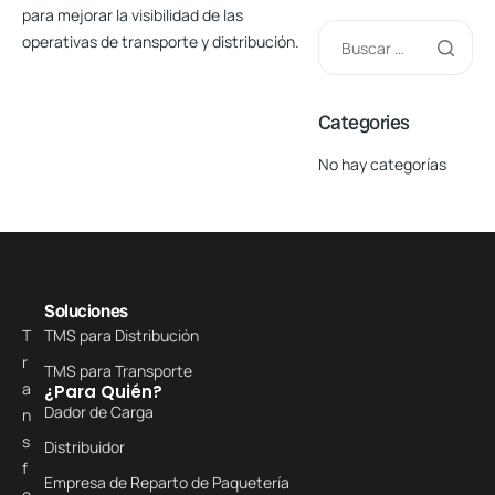
para
mejorar la visibilidad
de las
operativas de transporte y distribución.
Categories
No hay categorías
Soluciones
T
TMS para Distribución
r
TMS para Transporte
a
¿Para Quién?
Dador de Carga
n
s
Distribuidor
f
Empresa de Reparto de Paquetería
o