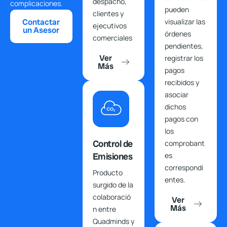
despacho,
complicaciones.
pueden
clientes y
Contactar
visualizar las
ejecutivos
un Asesor
órdenes
comerciales
pendientes,
Ver
registrar los
Más
pagos
recibidos y
asociar
dichos
pagos con
los
Control de
comprobant
Emisiones
es
correspondi
Producto
entes.
surgido de la
colaboració
Ver
Más
n entre
Quadminds y