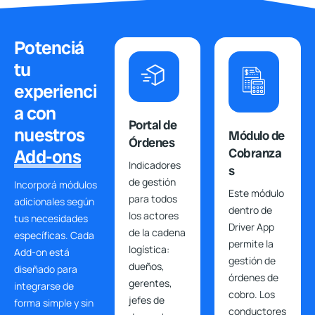
Potenciá
tu
experienci
a con
Portal de
nuestros
Módulo de
Órdenes
Add-ons
Cobranza
Indicadores
s
de gestión
Incorporá módulos
Este módulo
para todos
adicionales según
dentro de
los actores
tus necesidades
Driver App
de la cadena
específicas. Cada
permite la
logística:
Add-on está
gestión de
dueños,
diseñado para
órdenes de
gerentes,
integrarse de
cobro. Los
jefes de
forma simple y sin
conductores