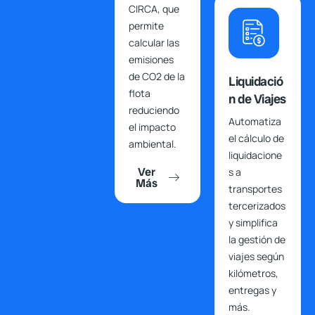
CIRCA, que
permite
calcular las
emisiones
de CO2 de la
Liquidació
flota
n de Viajes
reduciendo
Automatiza
el impacto
el cálculo de
ambiental.
liquidacione
Ver
s a
Más
transportes
tercerizados
y simplifica
la gestión de
viajes según
kilómetros,
entregas y
más.