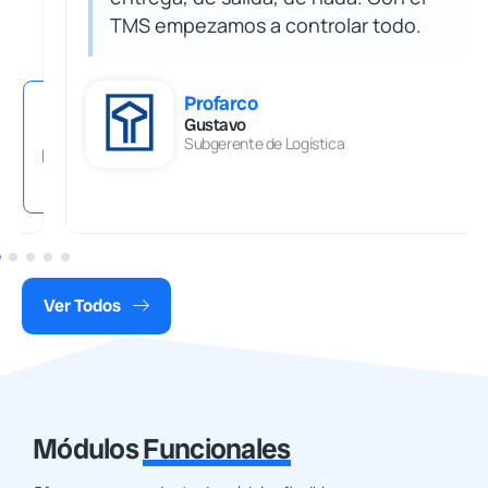
TMS empezamos a controlar todo.
Profarco
V
V
e
e
Gustavo
r
r
Subgerente de Logística
M
M
á
á
s
s
Ver Todos
Módulos
Funcionales