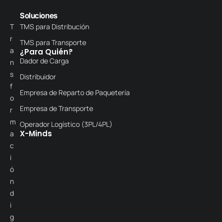
Soluciones
T
TMS para Distribución
r
TMS para Transporte
a
¿Para Quién?
Dador de Carga
n
s
Distribuidor
f
Empresa de Reparto de Paquetería
o
Empresa de Transporte
r
m
Operador Logístico (3PL/4PL)
X-Minds
a
c
i
ó
n
d
i
g