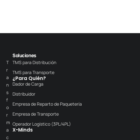
Soluciones
T
TMS para Distribución
r
TMS para Transporte
a
¿Para Quién?
Dador de Carga
n
s
Distribuidor
f
Empresa de Reparto de Paquetería
o
Empresa de Transporte
r
m
Operador Logístico (3PL/4PL)
X-Minds
a
c