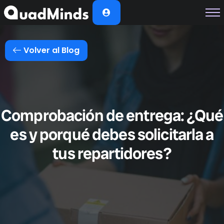
Soluciones
Módulos
Volver al Blog
Casos de Éxito
Planes
Nosotros
Comprobación de entrega: ¿Qué
es y porqué debes solicitarla a
tus repartidores?