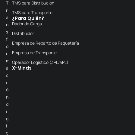
T
TMS para Distribución
r
TMS para Transporte
a
¿Para Quién?
Dador de Carga
n
s
Distribuidor
f
Empresa de Reparto de Paquetería
o
Empresa de Transporte
r
m
Operador Logístico (3PL/4PL)
X-Minds
a
c
i
ó
n
d
i
g
i
t