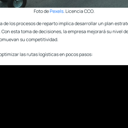
Foto de
Pexels
. Licencia CCO.
ca de los procesos de reparto implica desarrollar un
plan estrat
.
Con esta toma de decisiones, la empresa mejorará su nivel de
romuevan su competitividad.
ptimizar las rutas logísticas en pocos pasos: