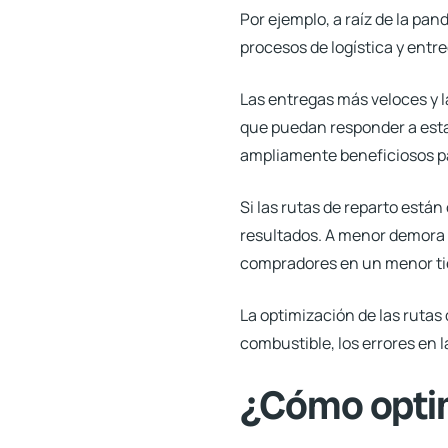
Por ejemplo, a raíz de la pa
procesos de logística y entr
Las entregas más veloces y l
que puedan responder a esta
ampliamente beneficiosos 
Si las rutas de reparto está
resultados. A menor demora e
compradores en un menor t
La optimización de las rutas 
combustible, los errores en l
¿Cómo optim