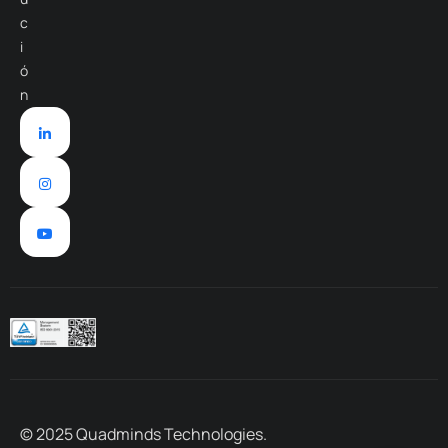
c
i
ó
n
© 2025 Quadminds Technologies.