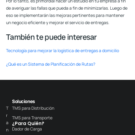
Por lo tanto, es primordial hacer un estudio en tu empresa a fin
de averiguar las fallas que pueda a fin de minimizarlas. Luego de
eso se implementarán las mejoras pertinentes para mantener
un negocio eficiente y mejorar el servicio de entregas.
También te puede interesar
Tecnología para mejorar la logística de entregas a domicilio
¿Qué es un Sistema de Planificación de Rutas?
Soluciones
T
TMS para Distribución
r
TMS para Transporte
a
¿Para Quién?
Dador de Carga
n