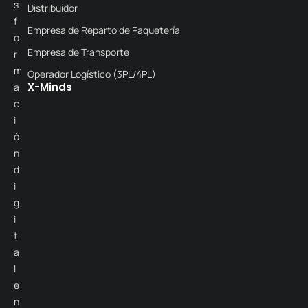
s
Distribuidor
f
Empresa de Reparto de Paquetería
o
Empresa de Transporte
r
m
Operador Logístico (3PL/4PL)
X-Minds
a
c
i
ó
n
d
i
g
i
t
a
l
e
n