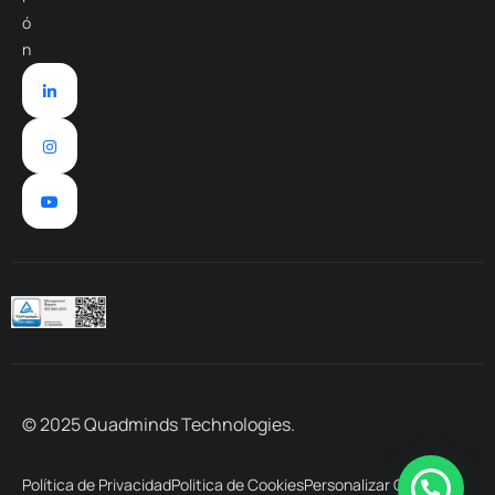
ó
n
© 2025 Quadminds Technologies.
Política de Privacidad
Politica de Cookies
Personalizar Cookies