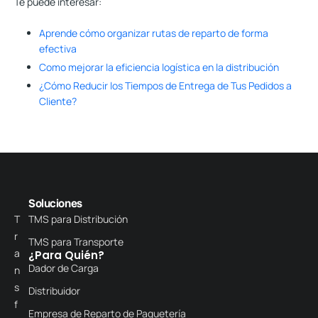
Te puede interesar:
Aprende cómo organizar rutas de reparto de forma
efectiva
Como mejorar la eficiencia logística en la distribución
¿Cómo Reducir los Tiempos de Entrega de Tus Pedidos a
Cliente?
Soluciones
T
TMS para Distribución
r
TMS para Transporte
a
¿Para Quién?
Dador de Carga
n
s
Distribuidor
f
Empresa de Reparto de Paquetería