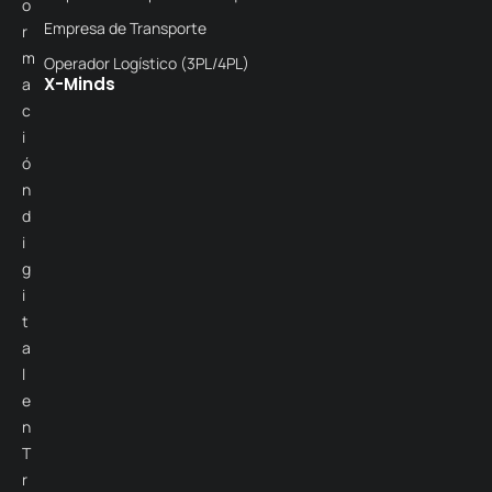
o
Empresa de Transporte
r
m
Operador Logístico (3PL/4PL)
X-Minds
a
c
i
ó
n
d
i
g
i
t
a
l
e
n
T
r