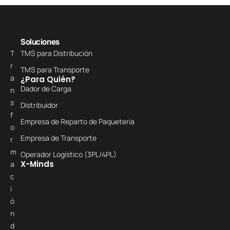
Soluciones
T
TMS para Distribución
r
TMS para Transporte
a
¿Para Quién?
Dador de Carga
n
s
Distribuidor
f
Empresa de Reparto de Paquetería
o
Empresa de Transporte
r
m
Operador Logístico (3PL/4PL)
X-Minds
a
c
i
ó
n
d