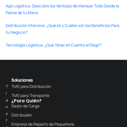
App Logística: Descubre las Ventajas de Manejar Todo Desde la
Palma de tu Mano
Distribución Intensiva: ¿Qué es y Cuáles son los Beneficios Para
tu Negocio?
Tecnología Logística: ¿Qué Tener en Cuenta al Elegir?
Soluciones
T
TMS para Distribución
r
TMS para Transporte
a
¿Para Quién?
Dador de Carga
n
s
Distribuidor
f
Empresa de Reparto de Paquetería