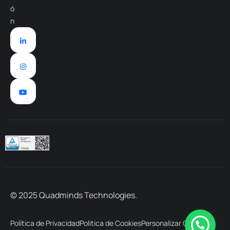
ó
n
© 2025 Quadminds Technologies.
Política de Privacidad
Politica de Cookies
Personalizar Cookies