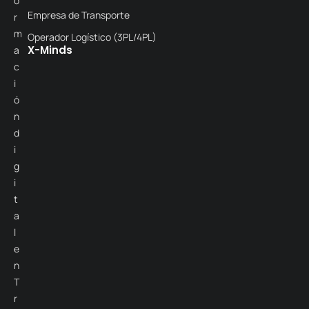
o
Empresa de Transporte
r
m
Operador Logístico (3PL/4PL)
X-Minds
a
c
i
ó
n
d
i
g
i
t
a
l
e
n
T
r