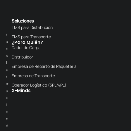
Soluciones
T
TMS para Distribución
r
TMS para Transporte
a
¿Para Quién?
Dador de Carga
n
s
Distribuidor
f
Empresa de Reparto de Paquetería
o
Empresa de Transporte
r
m
Operador Logístico (3PL/4PL)
X-Minds
a
c
i
ó
n
d