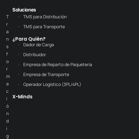
Soluciones
T
TMS para Distribución
r
TMS para Transporte
a
¿Para Quién?
n
Dador de Carga
s
f
Distribuidor
o
Empresa de Reparto de Paquetería
r
Empresa de Transporte
m
a
Operador Logístico (3PL/4PL)
c
X-Minds
i
ó
n
d
i
g